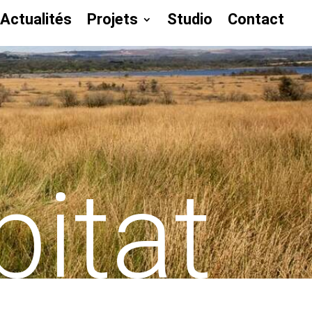
Actualités
Projets
Studio
Contact
Actualités
Projets
Studio
Contact
bitat