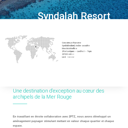
Syndalah Resort
Program
Concours – Toursime
Location
Syndalah island, Arabie saoudite
Client
Monsha’at office
Team
2Portzamparc – Land’Act – Topio
Size
20’000 m2
Calendar
Livré
Une destination d’exception au cœur des
archipels de la Mer Rouge
En travaillant en étroite collaboration avec 2PTZ, nous avons développé un
aménagement paysager stimulant mettant en valeur chaque quartier et chaque
espace.