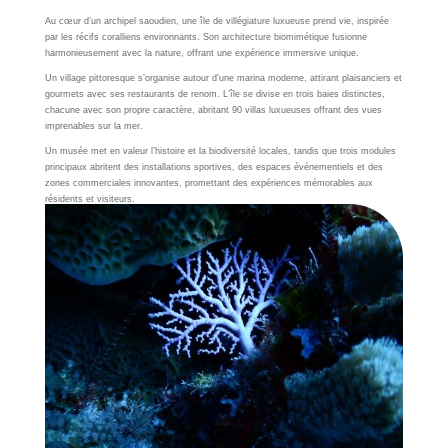
Au cœur d’un archipel saoudien, une île de villégiature luxueuse prend vie, inspirée
par les récifs coralliens environnants. Son architecture biomimétique fusionne
harmonieusement avec la nature, offrant une expérience immersive unique.
Un village pittoresque s’organise autour d’une marina moderne, attirant plaisanciers et
gourmets avec ses restaurants de renom. L’île se divise en trois baies distinctes,
chacune avec son propre caractère, abritant 90 villas luxueuses offrant des vues
imprenables sur la mer.
Un musée met en valeur l’histoire et la biodiversité locales, tandis que trois modules
principaux abritent des installations sportives, des espaces événementiels et des
zones commerciales innovantes, promettant des expériences mémorables aux
résidents et visiteurs.